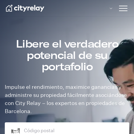
Open 
Libere el verdadero
potencial de su
portafolio
Impulse el rendimiento, maximice ganancias y
administre su propiedad fácilmente asociándose
con City Relay – los expertos en propiedades de
Barcelona.