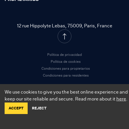
12 rue Hippolyte Lebas, 75009, Paris, France
Política de privacidad
Política de cookies
Condiciones para propietarios
Condiciones para residentes
We use cookies to give you the best online experience and 
keep our site reliable and secure. Read more about it
here
.
©
2026
.
City Relay. Todos los derechos reservados.
ACCEPT
REJECT